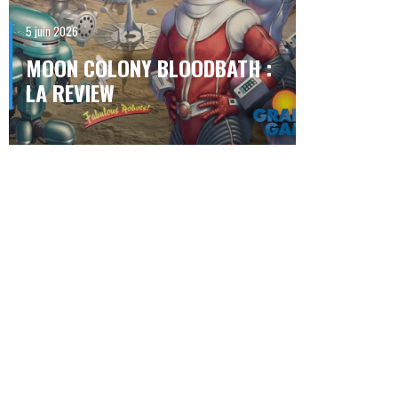
5 juin 2026
MOON COLONY BLOODBATH :
LA REVIEW