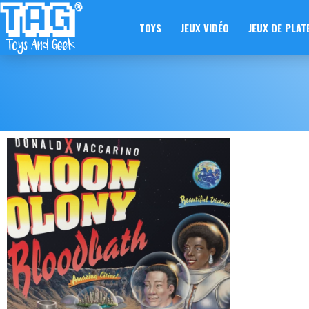
TOYS
JEUX VIDÉO
JEUX DE PLAT