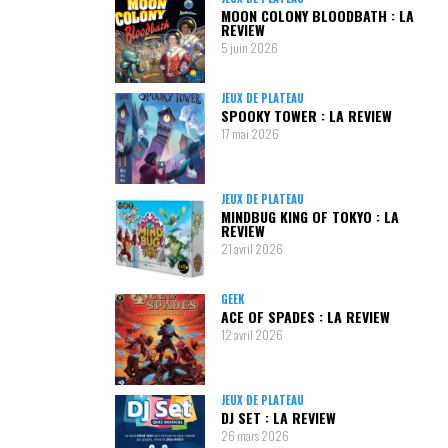
MOON COLONY BLOODBATH : LA
REVIEW
5 juin 2026
JEUX DE PLATEAU
SPOOKY TOWER : LA REVIEW
17 mai 2026
JEUX DE PLATEAU
MINDBUG KING OF TOKYO : LA
REVIEW
21 avril 2026
GEEK
ACE OF SPADES : LA REVIEW
12 avril 2026
JEUX DE PLATEAU
DJ SET : LA REVIEW
26 mars 2026