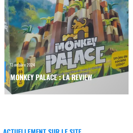
13 octobre 2024
MONKEY PALACE : LA REVIEW
ACTUELLEMENT SUR LE SITE