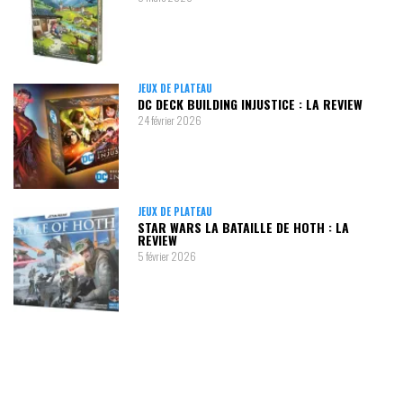
JEUX DE PLATEAU
DC DECK BUILDING INJUSTICE : LA REVIEW
24 février 2026
JEUX DE PLATEAU
STAR WARS LA BATAILLE DE HOTH : LA
REVIEW
5 février 2026