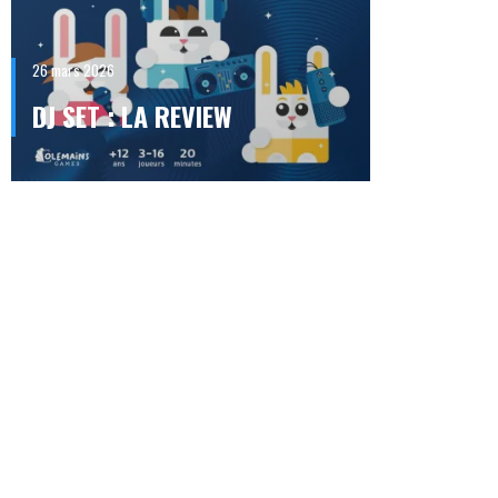
26 mars 2026
DJ SET : LA REVIEW