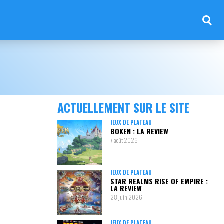
ACTUELLEMENT SUR LE SITE
JEUX DE PLATEAU
BOKEN : LA REVIEW
7 août 2026
JEUX DE PLATEAU
STAR REALMS RISE OF EMPIRE :
LA REVIEW
28 juin 2026
JEUX DE PLATEAU