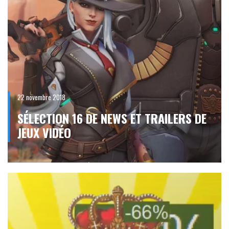
22 novembre 2018
SÉLECTION 16 DE NEWS ET TRAILERS DE
JEUX VIDÉO