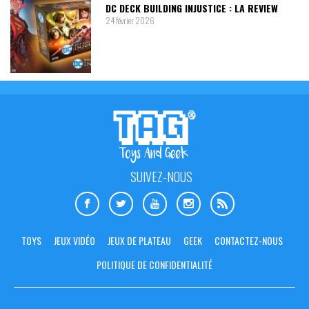
DC DECK BUILDING INJUSTICE : LA REVIEW
24 février 2026
SUIVEZ-NOUS
TOYS
JEUX VIDÉO
JEUX DE PLATEAU
GEEK
CONTACTEZ-NOUS
POLITIQUE DE CONFIDENTIALITÉ