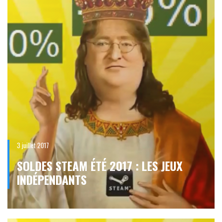
3 juillet 2017
SOLDES STEAM ÉTÉ 2017 : LES JEUX
INDÉPENDANTS