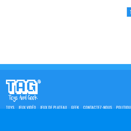
TOYS
JEUX VIDÉO
JEUX DE PLATEAU
GEEK
CONTACTEZ-NOUS
POLITIQU
COPYRIGHT 2018 TOYSANDGEEK