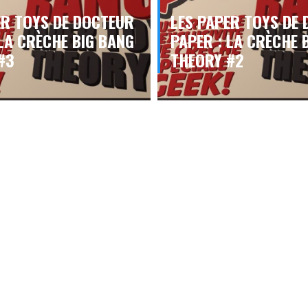
ER TOYS DE DOCTEUR
LES PAPER TOYS DE
 LA CRÈCHE BIG BANG
PAPER : LA CRÈCHE 
#3
THEORY #2