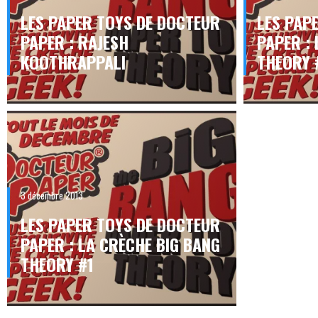
LES PAPER TOYS DE DOCTEUR
LES PAP
PAPER : RAJESH
PAPER :
KOOTHRAPPALI
THEORY 
3 décembre 2013
LES PAPER TOYS DE DOCTEUR
PAPER : LA CRÈCHE BIG BANG
THEORY #1