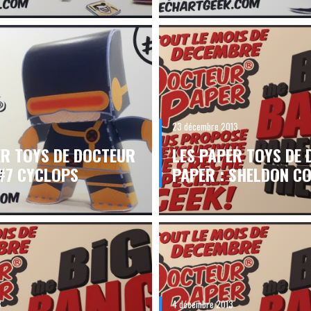
23 décembre 2013
ER TOYS DE DOCTEUR
LES PAPER TOYS DE
 #7 CYCLOPS
PAPER : SHELDON C
3
4 décembre 2013