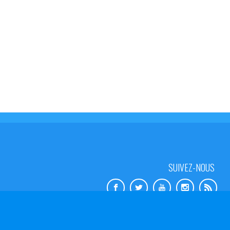
SUIVEZ-NOUS