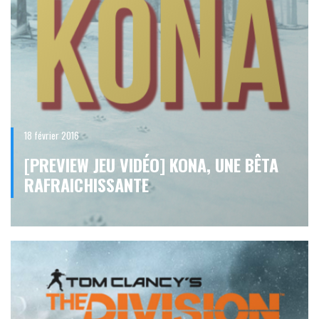
18 février 2016
[PREVIEW JEU VIDÉO] KONA, UNE BÊTA
RAFRAICHISSANTE