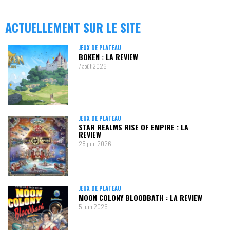
ACTUELLEMENT SUR LE SITE
JEUX DE PLATEAU
BOKEN : LA REVIEW
7 août 2026
JEUX DE PLATEAU
STAR REALMS RISE OF EMPIRE : LA
REVIEW
28 juin 2026
JEUX DE PLATEAU
MOON COLONY BLOODBATH : LA REVIEW
5 juin 2026