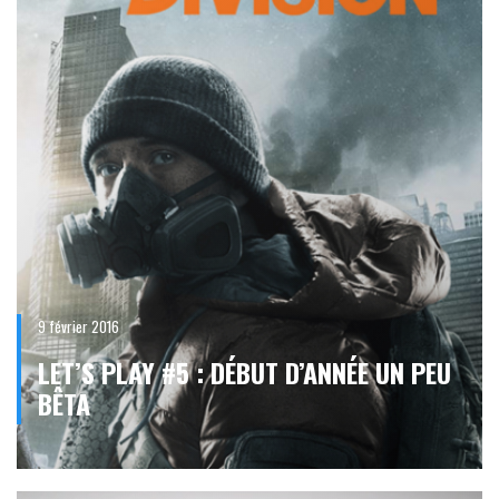
9 février 2016
LET’S PLAY #5 : DÉBUT D’ANNÉE UN PEU
BÊTA