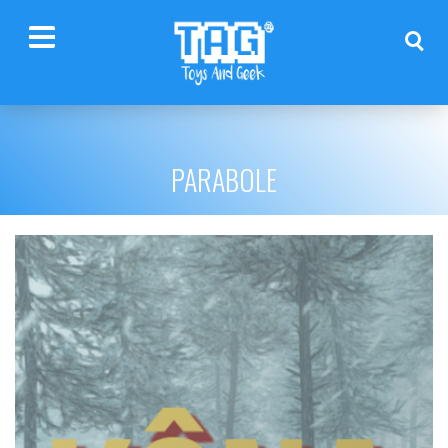
PARABOLE