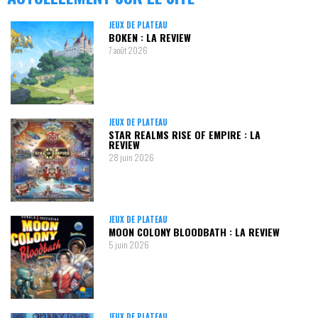
JEUX DE PLATEAU
BOKEN : LA REVIEW
7 août 2026
JEUX DE PLATEAU
STAR REALMS RISE OF EMPIRE : LA
REVIEW
28 juin 2026
JEUX DE PLATEAU
MOON COLONY BLOODBATH : LA REVIEW
5 juin 2026
JEUX DE PLATEAU