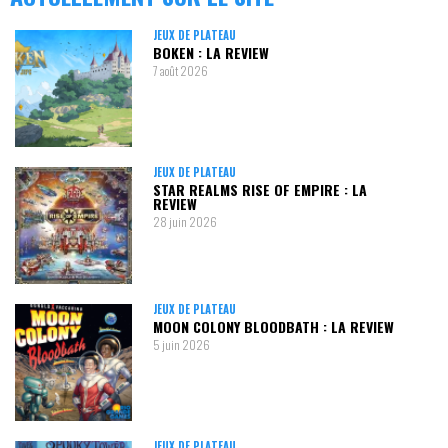
JEUX DE PLATEAU
BOKEN : LA REVIEW
7 août 2026
JEUX DE PLATEAU
STAR REALMS RISE OF EMPIRE : LA
REVIEW
28 juin 2026
JEUX DE PLATEAU
MOON COLONY BLOODBATH : LA REVIEW
5 juin 2026
JEUX DE PLATEAU