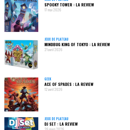
SPOOKY TOWER : LA REVIEW
17 mai 2026
JEUX DE PLATEAU
MINDBUG KING OF TOKYO : LA REVIEW
21 avril 2026
GEEK
ACE OF SPADES : LA REVIEW
12 avril 2026
JEUX DE PLATEAU
DJ SET : LA REVIEW
26 mars 2026