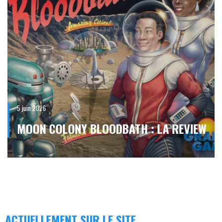
5 juin 2026
MOON COLONY BLOODBATH : LA REVIEW
ACTUELLEMENT SUR LE SITE