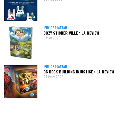
JEUX DE PLATEAU
COZY STICKER VILLE : LA REVIEW
5 mars 2026
JEUX DE PLATEAU
DC DECK BUILDING INJUSTICE : LA REVIEW
24 février 2026