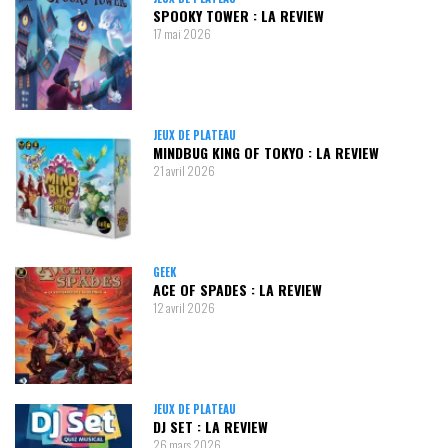
SPOOKY TOWER : LA REVIEW
17 mai 2026
JEUX DE PLATEAU
MINDBUG KING OF TOKYO : LA REVIEW
21 avril 2026
GEEK
ACE OF SPADES : LA REVIEW
12 avril 2026
JEUX DE PLATEAU
DJ SET : LA REVIEW
26 mars 2026