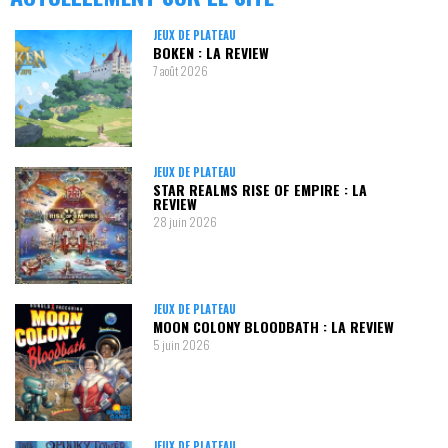
JEUX DE PLATEAU
BOKEN : LA REVIEW
7 août 2026
JEUX DE PLATEAU
STAR REALMS RISE OF EMPIRE : LA
REVIEW
28 juin 2026
JEUX DE PLATEAU
MOON COLONY BLOODBATH : LA REVIEW
5 juin 2026
JEUX DE PLATEAU