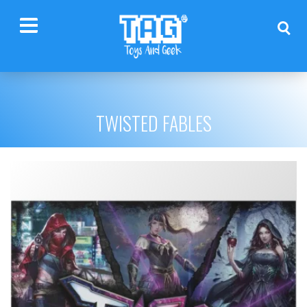
TWISTED FABLES