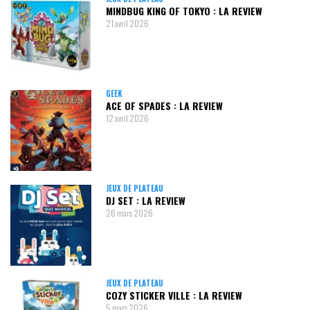
MINDBUG KING OF TOKYO : LA REVIEW
21 avril 2026
GEEK
ACE OF SPADES : LA REVIEW
12 avril 2026
JEUX DE PLATEAU
DJ SET : LA REVIEW
26 mars 2026
JEUX DE PLATEAU
COZY STICKER VILLE : LA REVIEW
5 mars 2026