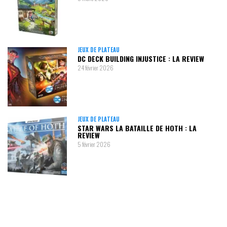
JEUX DE PLATEAU
DC DECK BUILDING INJUSTICE : LA REVIEW
24 février 2026
JEUX DE PLATEAU
STAR WARS LA BATAILLE DE HOTH : LA
REVIEW
5 février 2026