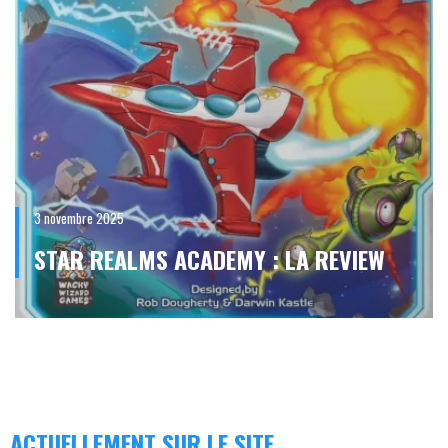
3 novembre 2025
STAR REALMS ACADEMY : LA REVIEW
ACTUELLEMENT SUR LE SITE