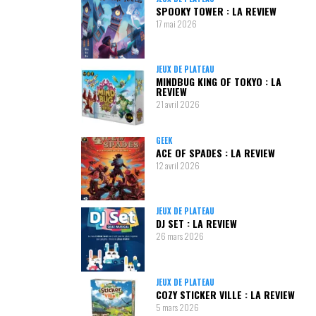
SPOOKY TOWER : LA REVIEW
17 mai 2026
JEUX DE PLATEAU
MINDBUG KING OF TOKYO : LA
REVIEW
21 avril 2026
GEEK
ACE OF SPADES : LA REVIEW
12 avril 2026
JEUX DE PLATEAU
DJ SET : LA REVIEW
26 mars 2026
JEUX DE PLATEAU
COZY STICKER VILLE : LA REVIEW
5 mars 2026