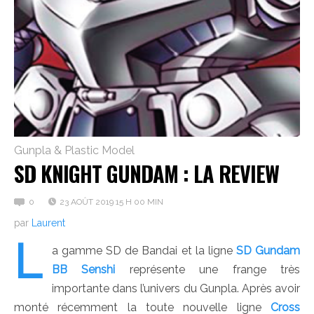
Gunpla & Plastic Model
SD KNIGHT GUNDAM : LA REVIEW
0
23 AOÛT 2019 15 H 00 MIN
par
Laurent
L
a gamme SD de Bandai et la ligne
SD Gundam
BB Senshi
représente une frange très
importante dans l’univers du Gunpla. Après avoir
monté récemment la toute nouvelle ligne
Cross