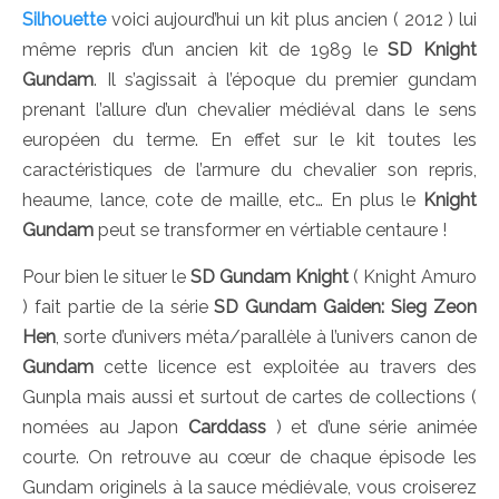
Silhouette
voici aujourd’hui un kit plus ancien ( 2012 ) lui
même repris d’un ancien kit de 1989 le
SD Knight
Gundam
. Il s’agissait à l’époque du premier gundam
prenant l’allure d’un chevalier médiéval dans le sens
européen du terme. En effet sur le kit toutes les
caractéristiques de l’armure du chevalier son repris,
heaume, lance, cote de maille, etc… En plus le
Knight
Gundam
peut se transformer en vértiable centaure !
Pour bien le situer le
SD Gundam Knight
( Knight Amuro
) fait partie de la série
SD Gundam Gaiden: Sieg Zeon
Hen
, sorte d’univers méta/parallèle à l’univers canon de
Gundam
cette licence est exploitée au travers des
Gunpla mais aussi et surtout de cartes de collections (
nomées au Japon
Carddass
) et d’une série animée
courte. On retrouve au cœur de chaque épisode les
Gundam originels à la sauce médiévale, vous croiserez