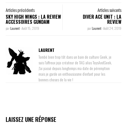
Articles précédents
Articles suivants
SKY HIGH WINGS : LA REVIEW
DIVER ACE UNIT : LA
ACCESSOIRES GUNDAM
REVIEW
par
Laurent
-
Août 15, 2019
par
Laurent
-
Août 24, 2019
LAURENT
Tombé bien trop tôt dans un bain de culture Geek, je
suis l'affreux jojo créateur de TAG alias ToysAndGeek.
J'ai passé depuis longtemps ma date de péremption
mais je garde un enthousiasme d'enfant pour les
bonnes choses de la vie !
LAISSEZ UNE RÉPONSE