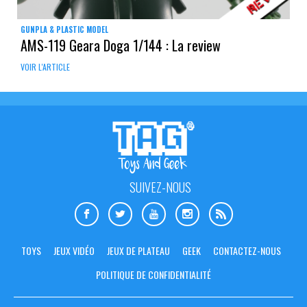
GUNPLA & PLASTIC MODEL
AMS-119 Geara Doga 1/144 : La review
VOIR L'ARTICLE
SUIVEZ-NOUS
TOYS
JEUX VIDÉO
JEUX DE PLATEAU
GEEK
CONTACTEZ-NOUS
POLITIQUE DE CONFIDENTIALITÉ