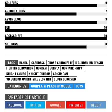
COULEURS
9
ARTICULATIONS
7
ASSEMBLAGE
9
FUN
10
ACCESSOIRES
10
STICKERS
8
TAGS
BANDAI
CARDDASS
CROSS SILHOUETTE
D GUNDAM BB SENSHI
FIGHTER GUNCANNON
GUNDAM
GUNPLA
GUNTANK PRIEST
KNIGHT AMURO
KNIGHT GUNDAM
SD GUNDAM
SD GUNDAM GAIDEN: SIEG ZEON HEN
SUPER DEFORMED
CATÉGORIES
GUNPLA & PLASTIC MODEL
TOYS
PARTAGEZ CET ARTICLE