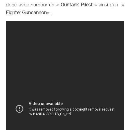
donc avec humour un «
Guntank Priest
» ainsi q’un »
Fighter Guncannon
« .