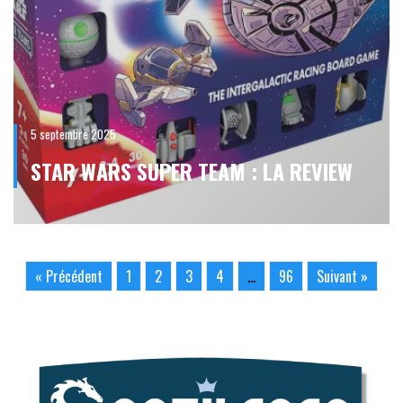
5 septembre 2025
STAR WARS SUPER TEAM : LA REVIEW
« Précédent
1
2
3
4
…
96
Suivant »