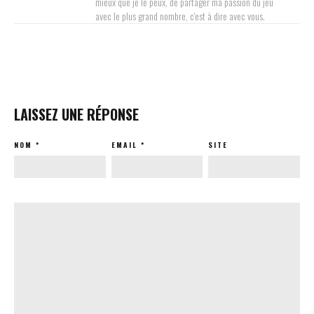
mieux que je le peux, de partager ma passion du jeu
avec le plus grand nombre, c'est à dire avec vous.
LAISSEZ UNE RÉPONSE
NOM
*
EMAIL
*
SITE