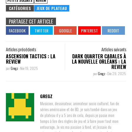
PETITS SOLDATS
REVIEW
CATÉGORIES
JEUX DE PLATEAU
PARTAGEZ CET ARTICLE
Articles précédents
Articles suivants
ASCENSION TACTICS : LA
DARK QUARTER CABALES À
REVIEW
LA NOUVELLE ORLÉANS : LA
REVIEW
par
Gregz
-
Nov 19, 2025
par
Gregz
-
Déc 29, 2025
GREGZ
Musicien, dessinateur, animateur socio culturel, fan de
séries américaine et de BD, je suis tombé dans un jeu
de plateau il y a 5 ans de cela, depuis je passe mon
temps à lire des règles de jeu et à faire jouer tout mon
entourage. Je vis ma passion à fond, et j'essaie du