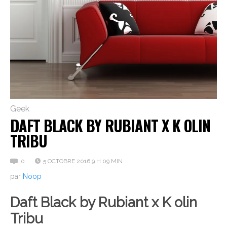
Geek
DAFT BLACK BY RUBIANT X K OLIN
TRIBU
0
5 OCTOBRE 2016 9 H 09 MIN
par
Noop
Daft Black by Rubiant x K olin
Tribu