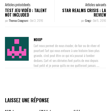
Articles précédents
Articles suivants
TEST JEU VIDÉO : TALENT
STAR REALMS CRISIS : LA
NOT INCLUDED
REVIEW
par
Thomas Cicognani
-
Oct 3, 2016
par
Gregz
-
Oct 5, 2016
NOOP
L'art nous permet de nous évader, de fuir ou de rêver et
pourtant l'art qui nous entoure à une histoire bien plus
grande. c'est peut être ce qui m'a poussé à tomber
dedans. L'art et ses dérivées font partis de moi depuis
tout petit et je pense qu'ils ne me quitteront jamais ....
LAISSEZ UNE RÉPONSE
NOM
*
EMAIL
*
SITE