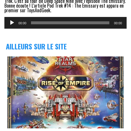
Trek. C’est au tour de Deep Space Nine avec l’épisode The Emissary.
Bonne écoute ! L’article Pod Trek #14 : The Emissary est apparu en
premier sur ToysAndGeek.
Lecteur
audio
00:00
00:00
AILLEURS SUR LE SITE