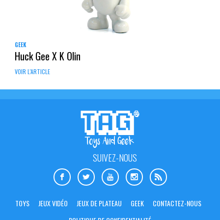
GEEK
Huck Gee X K Olin
VOIR L'ARTICLE
SUIVEZ-NOUS
TOYS
JEUX VIDÉO
JEUX DE PLATEAU
GEEK
CONTACTEZ-NOUS