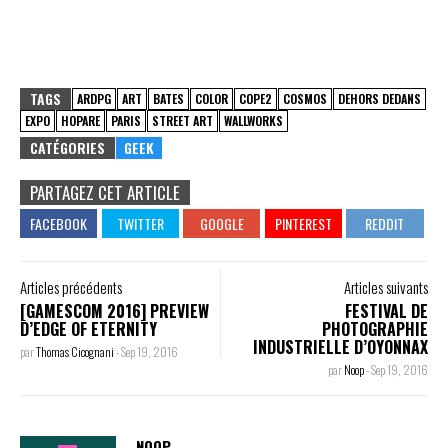
TAGS
ARDPG
ART
BATES
COLOR
COPE2
COSMOS
DEHORS DEDANS
EXPO
HOPARE
PARIS
STREET ART
WALLWORKS
CATÉGORIES
GEEK
PARTAGEZ CET ARTICLE
Articles précédents
Articles suivants
[GAMESCOM 2016] PREVIEW
FESTIVAL DE
D’EDGE OF ETERNITY
PHOTOGRAPHIE
INDUSTRIELLE D’OYONNAX
par
Thomas Cicognani
-
Sep 19, 2016
par
Noop
-
Sep 19, 2016
NOOP