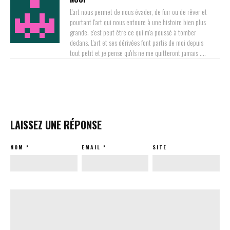
L'art nous permet de nous évader, de fuir ou de rêver et
pourtant l'art qui nous entoure à une histoire bien plus
grande. c'est peut être ce qui m'a poussé à tomber
dedans. L'art et ses dérivées font partis de moi depuis
tout petit et je pense qu'ils ne me quitteront jamais ....
LAISSEZ UNE RÉPONSE
NOM
*
EMAIL
*
SITE