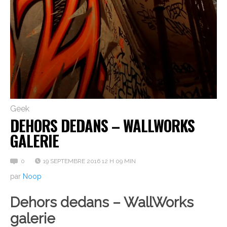
Geek
DEHORS DEDANS – WALLWORKS
GALERIE
0
19 SEPTEMBRE 2016 12 H 09 MIN
par
Noop
Dehors dedans – WallWorks
galerie