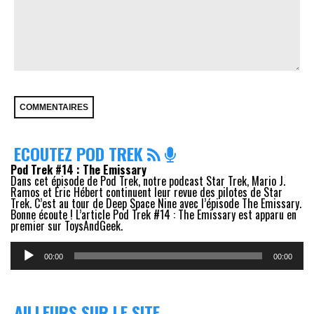
ECOUTEZ POD TREK
Pod Trek #14 : The Emissary
Dans cet épisode de Pod Trek, notre podcast Star Trek, Mario J.
Ramos et Eric Hébert continuent leur revue des pilotes de Star
Trek. C’est au tour de Deep Space Nine avec l’épisode The Emissary.
Bonne écoute ! L’article Pod Trek #14 : The Emissary est apparu en
premier sur ToysAndGeek.
Lecteur
audio
00:00
00:00
AILLEURS SUR LE SITE