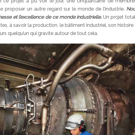
ce projet à pu voir le jour, une cinquantaine de membre
 de proposer un autre regard sur le monde de l’industrie.
Nou
chesse et l’excellence de ce monde industrielle.
Un projet tot
s, à savoir la production, le bâtiment industriel, son histoire
urs quelqu’un qui gravite autour de tout cela.