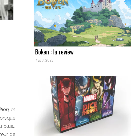
Boken : la review
7 août 2026
tion
, et
lorsque
u plus…
teur de