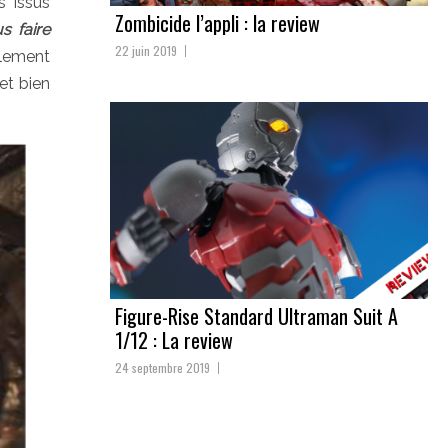
s issus
Zombicide l’appli : la review
s faire
22 juin 2019
alement
 et bien
Figure-Rise Standard Ultraman Suit A
1/12 : La review
24 septembre 2019