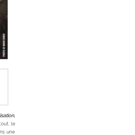
sation,
out, le
ans une