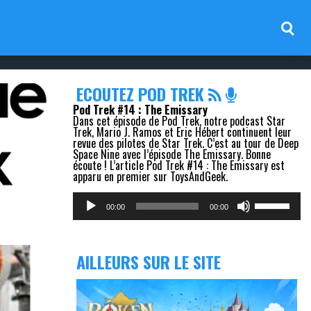
ECOUTEZ POD TREK
Pod Trek #14 : The Emissary
Dans cet épisode de Pod Trek, notre podcast Star
Trek, Mario J. Ramos et Eric Hébert continuent leur
revue des pilotes de Star Trek. C’est au tour de Deep
Space Nine avec l’épisode The Emissary. Bonne
écoute ! L’article Pod Trek #14 : The Emissary est
apparu en premier sur ToysAndGeek.
Lecteur
Utilisez
audio
les
00:00
00:00
flèches
haut/bas
pour
augmenter
AILLEURS SUR LE SITE
ou
diminuer
le
volume.