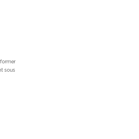
nformer
nt sous