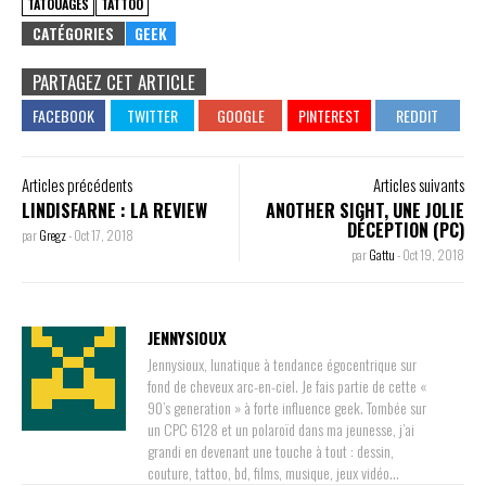
TATOUAGES
TATTOO
CATÉGORIES
GEEK
PARTAGEZ CET ARTICLE
Articles précédents
Articles suivants
LINDISFARNE : LA REVIEW
ANOTHER SIGHT, UNE JOLIE
DÉCEPTION (PC)
par
Gregz
-
Oct 17, 2018
par
Gattu
-
Oct 19, 2018
JENNYSIOUX
Jennysioux, lunatique à tendance égocentrique sur
fond de cheveux arc-en-ciel. Je fais partie de cette «
90’s generation » à forte influence geek. Tombée sur
un CPC 6128 et un polaroïd dans ma jeunesse, j’ai
grandi en devenant une touche à tout : dessin,
couture, tattoo, bd, films, musique, jeux vidéo…