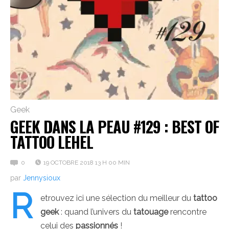
Geek
GEEK DANS LA PEAU #129 : BEST OF
TATTOO LEHEL
0
19 OCTOBRE 2018 13 H 00 MIN
par
Jennysioux
R
etrouvez ici une sélection du meilleur du
tattoo
geek
: quand l’univers du
tatouage
rencontre
celui des
passionnés
!