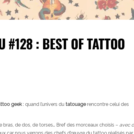
 #128 : BEST OF TATTOO
attoo geek
: quand l’univers du
tatouage
rencontre celui des
 bras, de dos, de torses… Bref des morceaux choisis –
avec o
ux car nous verrons des chefs d’œuvre du tattoo réalisés par