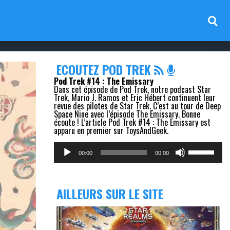
ECOUTEZ POD TREK
Pod Trek #14 : The Emissary
Dans cet épisode de Pod Trek, notre podcast Star
Trek, Mario J. Ramos et Eric Hébert continuent leur
revue des pilotes de Star Trek. C’est au tour de Deep
Space Nine avec l’épisode The Emissary. Bonne
écoute ! L’article Pod Trek #14 : The Emissary est
apparu en premier sur ToysAndGeek.
Lecteur
Utilisez
audio
les
00:00
00:00
flèches
haut/bas
pour
augmenter
AILLEURS SUR LE SITE
ou
diminuer
le
volume.