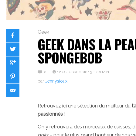
Geek
GEEK DANS LA PEAU
SPONGEBOB
0
12 OCTOBRE 2018 13 H 00 MIN
par
Jennysioux
Retrouvez ici une sélection du meilleur du
t
passionnés
!
On y retrouvera des morceaux de cuisses, de
poils
– pour le plus grand bonheur de nos ye