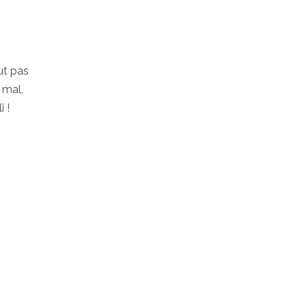
ut pas
t mal,
i !