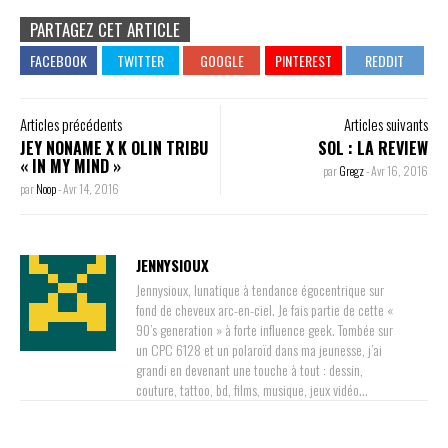
PARTAGEZ CET ARTICLE
Articles précédents
Articles suivants
JEY NONAME X K OLIN TRIBU
SOL : LA REVIEW
« IN MY MIND »
par
Gregz
-
Avr 16, 2016
par
Noop
-
Avr 14, 2016
JENNYSIOUX
Jennysioux, lunatique à tendance égocentrique sur
fond de cheveux arc-en-ciel. Je fais partie de cette «
90’s generation » à forte influence geek. Tombée sur
un CPC 6128 et un polaroïd dans ma jeunesse, j’ai
grandi en devenant une touche à tout : dessin,
couture, tattoo, bd, films, musique, jeux vidéo…