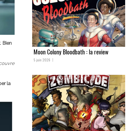
k
.
Bien
Moon Colony Bloodbath : la review
5 juin 2026
écouvre
er la