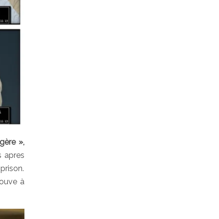
gère »,
s apres
prison.
rouve à