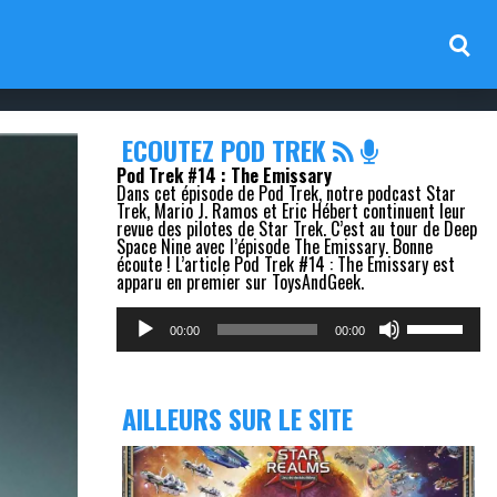
ECOUTEZ POD TREK
Pod Trek #14 : The Emissary
Dans cet épisode de Pod Trek, notre podcast Star
Trek, Mario J. Ramos et Eric Hébert continuent leur
revue des pilotes de Star Trek. C’est au tour de Deep
Space Nine avec l’épisode The Emissary. Bonne
écoute ! L’article Pod Trek #14 : The Emissary est
apparu en premier sur ToysAndGeek.
Lecteur
Utilisez
audio
les
00:00
00:00
flèches
haut/bas
pour
augmenter
AILLEURS SUR LE SITE
ou
diminuer
le
volume.