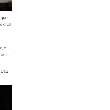
e que
e droit
e, qui
 de la
e
Uzo