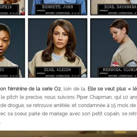
on féminine de la serie Oz
, loin de la.
Elle se veut plus « lé
e pitch le precise, nous suivons Piper Chapman, qui 10 an
ic de drogue, se retrouve arrêtée, et condamnée à 15 mois de 
vec sa soeur, parle de mariage avec son petit copain, se ret
.