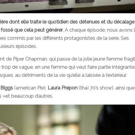
re dont elle traite le quotidien des détenues et du décalag
 fossé que cela peut générer
. A chaque épisode, nous avons l
mes commis par les différents protagonistes de la serie. Ses
usieurs épisodes.
 de Piper Chapman, qui passe de la jolie jeune femme fragil
e trop de vague, en une femme qui veut faire partie intégrante
isques, au détriments de la vie qu’elle a laissée à l’extérieur.
 Biggs
(american Pie),
Laura Prepon
(thaï 70’s show), ainsi qu
s »et beaucoup d’autres.