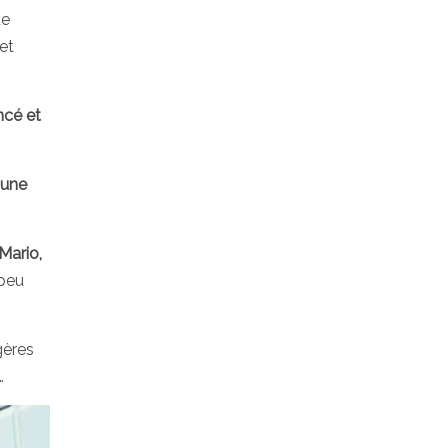
de
et
ncé et
 une
 Mario,
 peu
gères
…