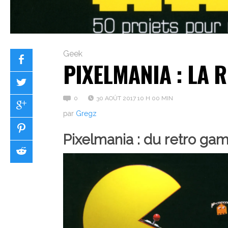
Geek
PIXELMANIA : LA 
0
30 AOÛT 2017 10 H 00 MIN
par
Gregz
Pixelmania : du retro gam