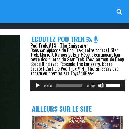
ECOUTEZ POD TREK
Pod Trek #14 : The Emissary
Dans cet épisode de Pod Trek, notre podcast Star
Trek, Mario J. Ramos et Eric Hébert continuent leur
revue des pilotes de Star Trek. C’est au tour de Deep
Space Nine avec l’épisode The Emissary. Bonne
écoute ! L’article Pod Trek #14 : The Emissary est
apparu en premier sur ToysAndGeek.
Lecteur
Utilisez
audio
les
00:00
00:00
flèches
haut/bas
pour
augmenter
AILLEURS SUR LE SITE
ou
diminuer
le
volume.