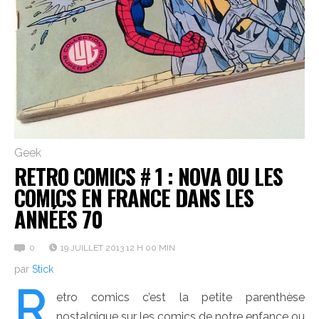
Geek
RETRO COMICS # 1 : NOVA OU LES
COMICS EN FRANCE DANS LES
ANNÉES 70
0
19 JUILLET 2013 12 H 00 MIN
par
Stick
R
etro comics c’est la petite parenthèse
nostalgique sur les comics de notre enfance ou