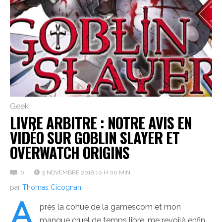
Geek
LIVRE ARBITRE : NOTRE AVIS EN
VIDÉO SUR GOBLIN SLAYER ET
OVERWATCH ORIGINS
0
5 NOVEMBRE 2018 10 H 00 MIN
par
Thomas Cicognani
A
près la cohue de la gamescom et mon
manque cruel de temps libre, me revoilà enfin