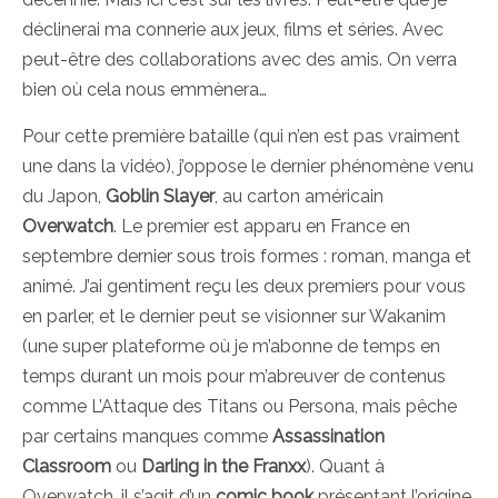
déclinerai ma connerie aux jeux, films et séries. Avec
peut-être des collaborations avec des amis. On verra
bien où cela nous emmènera…
Pour cette première bataille (qui n’en est pas vraiment
une dans la vidéo), j’oppose le dernier phénomène venu
du Japon,
Goblin Slayer
, au carton américain
Overwatch
. Le premier est apparu en France en
septembre dernier sous trois formes : roman, manga et
animé. J’ai gentiment reçu les deux premiers pour vous
en parler, et le dernier peut se visionner sur Wakanim
(une super plateforme où je m’abonne de temps en
temps durant un mois pour m’abreuver de contenus
comme L’Attaque des Titans ou Persona, mais pêche
par certains manques comme
Assassination
Classroom
ou
Darling in the Franxx
). Quant à
Overwatch, il s’agit d’un
comic book
présentant l’origine