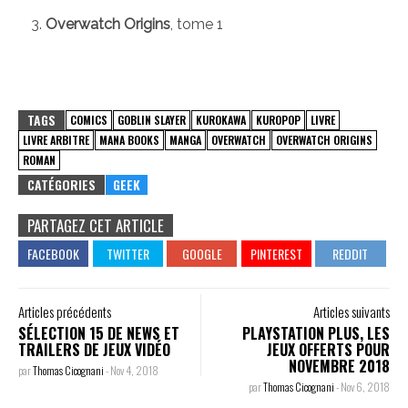
Overwatch Origins
, tome 1
TAGS
COMICS
GOBLIN SLAYER
KUROKAWA
KUROPOP
LIVRE
LIVRE ARBITRE
MANA BOOKS
MANGA
OVERWATCH
OVERWATCH ORIGINS
ROMAN
CATÉGORIES
GEEK
PARTAGEZ CET ARTICLE
Articles précédents
Articles suivants
SÉLECTION 15 DE NEWS ET
PLAYSTATION PLUS, LES
TRAILERS DE JEUX VIDÉO
JEUX OFFERTS POUR
NOVEMBRE 2018
par
Thomas Cicognani
-
Nov 4, 2018
par
Thomas Cicognani
-
Nov 6, 2018