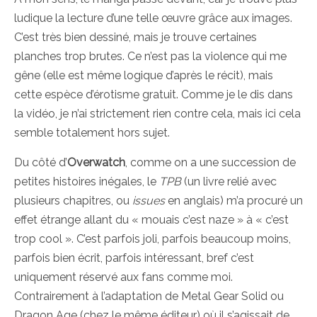
ludique la lecture d’une telle œuvre grâce aux images.
C’est très bien dessiné, mais je trouve certaines
planches trop brutes. Ce n’est pas la violence qui me
gêne (elle est même logique d’après le récit), mais
cette espèce d’érotisme gratuit. Comme je le dis dans
la vidéo, je n’ai strictement rien contre cela, mais ici cela
semble totalement hors sujet.
Du côté d’
Overwatch
, comme on a une succession de
petites histoires inégales, le
TPB
(un livre relié avec
plusieurs chapitres, ou
issues
en anglais) m’a procuré un
effet étrange allant du « mouais c’est naze » à « c’est
trop cool ». C’est parfois joli, parfois beaucoup moins,
parfois bien écrit, parfois intéressant, bref c’est
uniquement réservé aux fans comme moi.
Contrairement à l’adaptation de Metal Gear Solid ou
Dragon Age (chez le même éditeur) où il s’agissait de