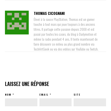
THOMAS CICOGNANI
Élevé à la sauce PlayStation, Thomas est un gamer
touche à tout mais qui joue toujours à des anciens
titres. Il partage cette passion depuis 2008 et est
passé par toutes les cases, du blog à Dailymotion et
même la radio pendant 4 ans. Il tente maintenant de
faire découvrir ce milieu au plus grand nombre via
TechArtGeek ou via des vidéos sur YouTube ou Twitch.
LAISSEZ UNE RÉPONSE
NOM
*
EMAIL
*
SITE