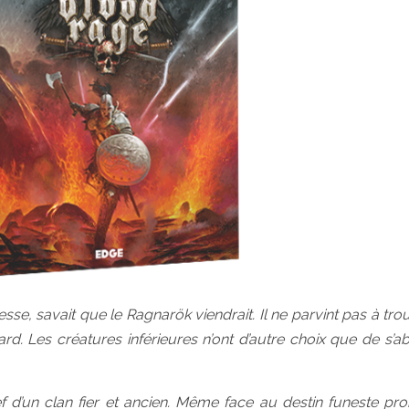
se, savait que le Ragnarök viendrait. Il ne parvint pas à tro
. Les créatures inférieures n’ont d’autre choix que de s’abr
f d’un clan fier et ancien. Même face au destin funeste pr