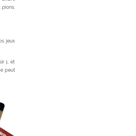
 pions,
os jeux
r 1, et
ie peut