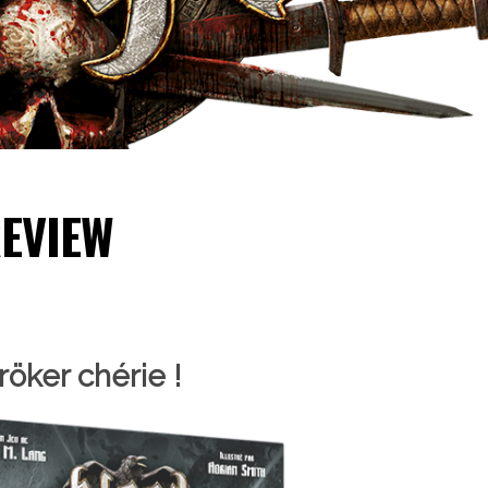
REVIEW
öker chérie !