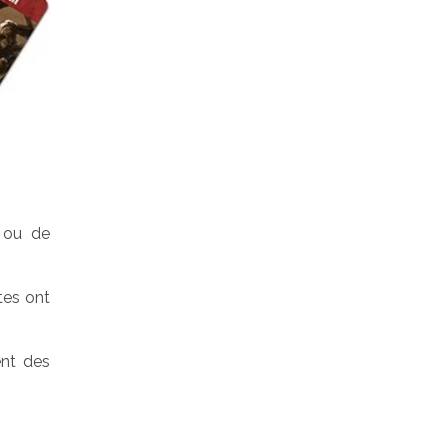
, ou de
tes ont
ent des