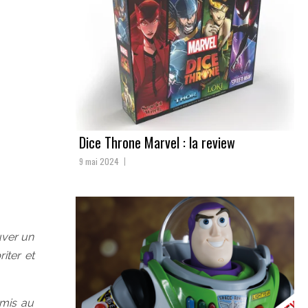
Dice Throne Marvel : la review
9 mai 2024
uver un
iter et
omis au