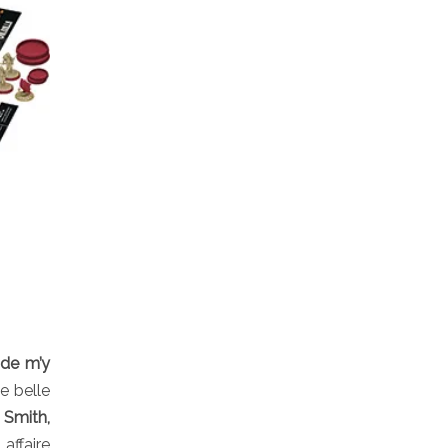
 de m’y
e belle
n Smith,
 affaire