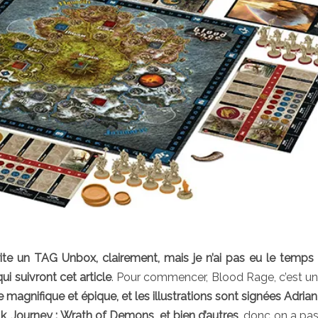
te un TAG Unbox, clairement, mais je n’ai pas eu le temps
ui suivront cet article
. Pour commencer, Blood Rage, c’est un
ste magnifique et épique, et les illustrations sont signées Adria
ulk, Journey : Wrath of Demons, et bien d’autres
, donc on a pas