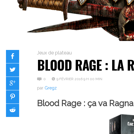
Jeux de plateau
BLOOD RAGE : LA 
0
9 FÉVRIER 2016 9 H 00 MIN
par
Gregz
Blood Rage : ça va Ragnar