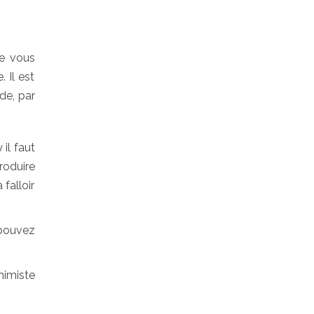
se vous
 Il est
de, par
 il faut
roduire
falloir
 pouvez
himiste