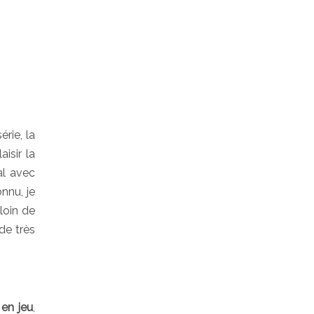
rie, la
isir la
al avec
nnu, je
loin de
de très
 en jeu
,