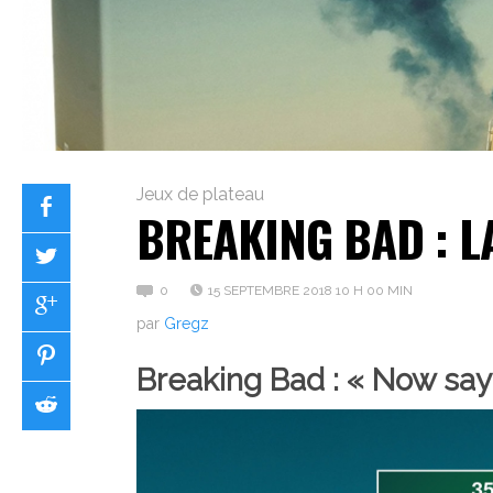
Jeux de plateau
BREAKING BAD : L
0
15 SEPTEMBRE 2018 10 H 00 MIN
par
Gregz
Breaking Bad : « Now sa