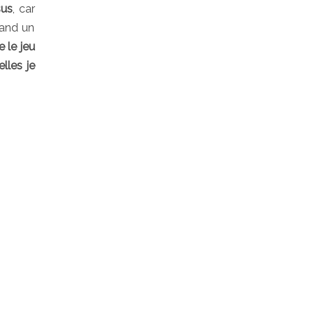
sus
, car
uand un
e le jeu
lles je