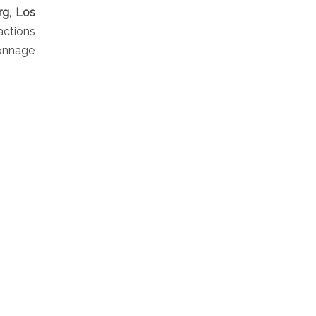
rg, Los
actions
sonnage