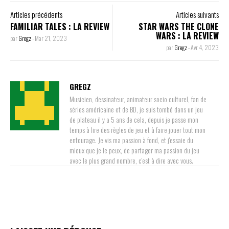
Articles précédents
Articles suivants
FAMILIAR TALES : LA REVIEW
STAR WARS THE CLONE
WARS : LA REVIEW
par
Gregz
-
Mar 21, 2023
par
Gregz
-
Avr 4, 2023
GREGZ
Musicien, dessinateur, animateur socio culturel, fan de
séries américaine et de BD, je suis tombé dans un jeu
de plateau il y a 5 ans de cela, depuis je passe mon
temps à lire des règles de jeu et à faire jouer tout mon
entourage. Je vis ma passion à fond, et j'essaie du
mieux que je le peux, de partager ma passion du jeu
avec le plus grand nombre, c'est à dire avec vous.