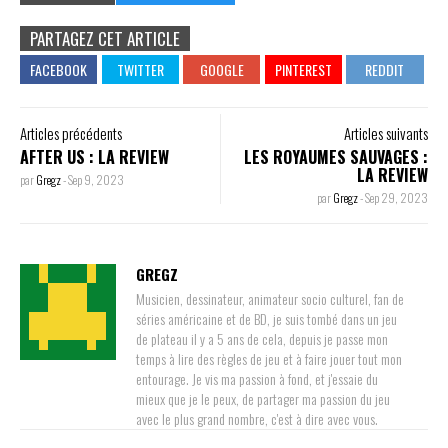
PARTAGEZ CET ARTICLE
Articles précédents
Articles suivants
AFTER US : LA REVIEW
LES ROYAUMES SAUVAGES :
LA REVIEW
par
Gregz
-
Sep 9, 2023
par
Gregz
-
Sep 29, 2023
GREGZ
Musicien, dessinateur, animateur socio culturel, fan de
séries américaine et de BD, je suis tombé dans un jeu
de plateau il y a 5 ans de cela, depuis je passe mon
temps à lire des règles de jeu et à faire jouer tout mon
entourage. Je vis ma passion à fond, et j'essaie du
mieux que je le peux, de partager ma passion du jeu
avec le plus grand nombre, c'est à dire avec vous.