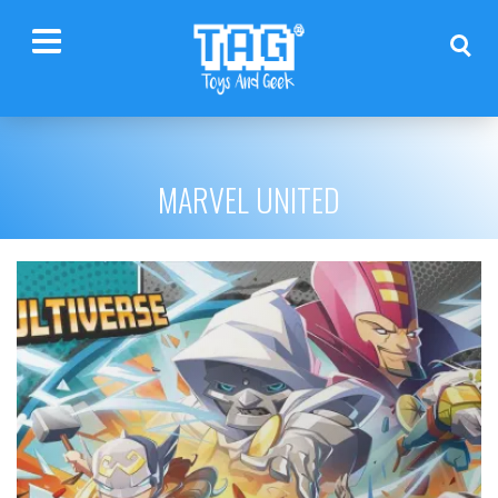
MARVEL UNITED