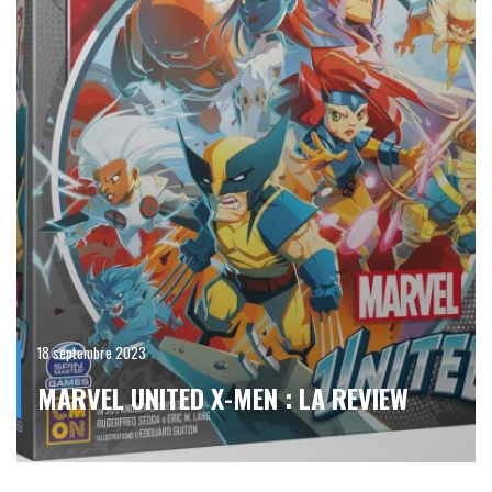
18 septembre 2023
MARVEL UNITED X-MEN : LA REVIEW