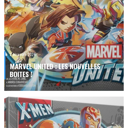
2 décembre 2024
MARVEL UNITED : LES NOUVELLES
BOITES !