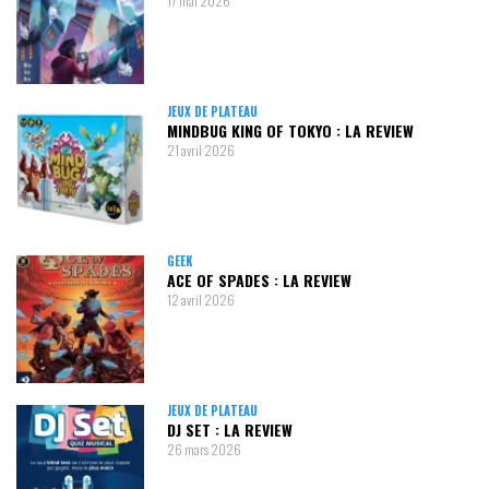
17 mai 2026
JEUX DE PLATEAU
MINDBUG KING OF TOKYO : LA REVIEW
21 avril 2026
GEEK
ACE OF SPADES : LA REVIEW
12 avril 2026
JEUX DE PLATEAU
DJ SET : LA REVIEW
26 mars 2026