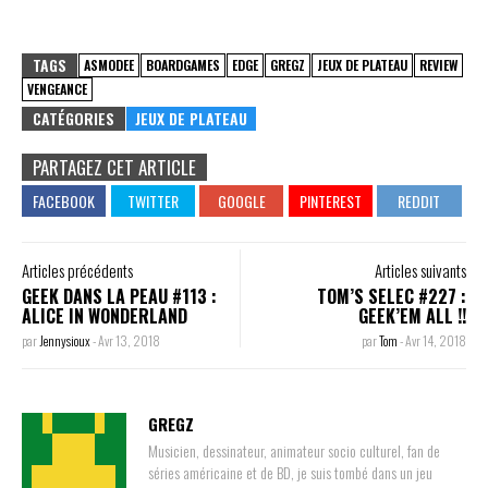
TAGS
ASMODEE
BOARDGAMES
EDGE
GREGZ
JEUX DE PLATEAU
REVIEW
VENGEANCE
CATÉGORIES
JEUX DE PLATEAU
PARTAGEZ CET ARTICLE
Articles précédents
Articles suivants
GEEK DANS LA PEAU #113 :
TOM’S SELEC #227 :
ALICE IN WONDERLAND
GEEK’EM ALL !!
par
Jennysioux
-
Avr 13, 2018
par
Tom
-
Avr 14, 2018
GREGZ
Musicien, dessinateur, animateur socio culturel, fan de
séries américaine et de BD, je suis tombé dans un jeu