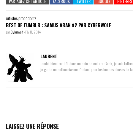
PARTAGEZ CET ARTICLE
Articles précédents
BEST OF TUMBLR : SAMUS ARAN #2 PAR CYBERWOLF
par
Cyberwolf
-
Fév 11, 2014
LAURENT
Tombé bien trop tôt dans un bain de culture Geek, je suis l'aff
je garde un enthousiasme d'enfant pour les bonnes choses de la 
LAISSEZ UNE RÉPONSE