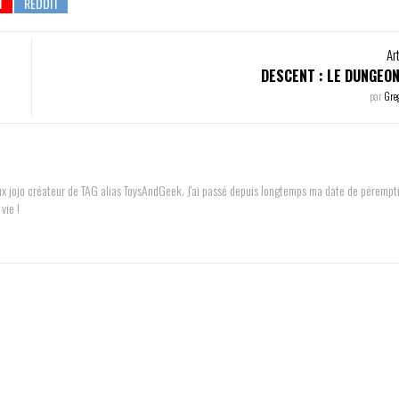
Ar
DESCENT : LE DUNGEO
par
Gre
reux jojo créateur de TAG alias ToysAndGeek. J'ai passé depuis longtemps ma date de pérempt
vie !