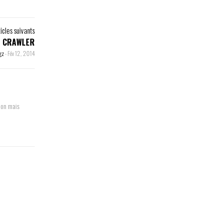
ticles suivants
N CRAWLER
gz
-
Fév 12, 2014
ion mais