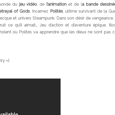
 monde du
jeu vidéo
, de
l’animation
et de l
a bande dessiné
Betrayal of Gods
. Incarnez
Politès
, ultime survivant de la Gu
recque et univers Steampunk. Dans son désir de vengeance, 
it ce qu’il aimait… Jeu d’action et d’aventure épique, Ili
olent où Politès va apprendre que les dieux ne sont pas ce
ry »]