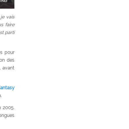
je vais
s faire
t parti
es pour
ion des
l avant
antasy
.
 2005.
longues