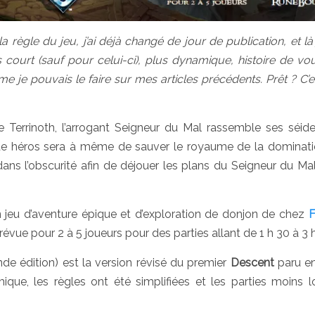
règle du jeu, j’ai déjà changé de jour de publication, et là 
 court (sauf pour celui-ci), plus dynamique, histoire de vou
me je pouvais le faire sur mes articles précédents. Prêt ? C’es
Terrinoth, l’arrogant Seigneur du Mal rassemble ses séid
 de héros sera à même de sauver le royaume de la dominat
dans l’obscurité afin de déjouer les plans du Seigneur du Ma
 jeu d’aventure épique et d’exploration de donjon de chez
F
prévue pour 2 à 5 joueurs pour des parties allant de 1 h 30 à 3 h
de édition) est la version révisé du premier
Descent
paru en
que, les règles ont été simplifiées et les parties moins 