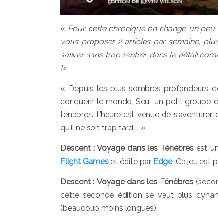
«
Pour cette chronique on change un peu la 
vous proposer 2 articles par semaine, plus
saliver sans trop rentrer dans le détail com
!
«
« Depuis les plus sombres profondeurs de 
conquérir le monde. Seul un petit groupe
ténèbres. L’heure est venue de s’aventurer 
qu’il ne soit trop tard … »
Descent : Voyage dans les Ténèbres
est un
Flight Games
et édité par
Edge
. Ce jeu est 
Descent : Voyage dans les Ténèbres
(secon
cette seconde édition se veut plus dynami
(beaucoup moins longues).