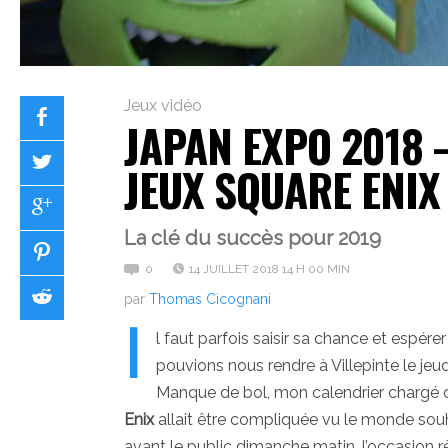
Jeux vidéo
JAPAN EXPO 2018 
JEUX SQUARE ENIX
La clé du succès pour 2019
0
14 JUILLET 2018 14 H 00 MIN
par
Thomas Cicognani
I
l faut parfois saisir sa chance et espérer
pouvions nous rendre à Villepinte le jeudi
Manque de bol, mon calendrier chargé du
Enix
allait être compliquée vu le monde souha
avant le public dimanche matin, l’occasion 