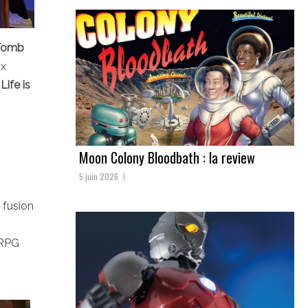
 Tomb
ux
à
Life is
Moon Colony Bloodbath : la review
5 juin 2026
 fusion
s RPG
s