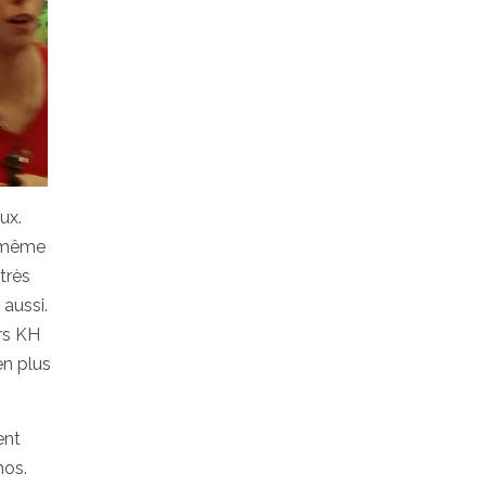
ux.
e même
très
 aussi.
rs KH
en plus
ent
mos.