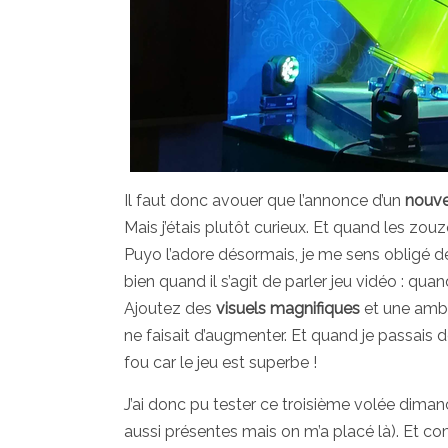
Il faut donc avouer que l’annonce d’un
nouve
Mais j’étais plutôt curieux. Et quand les zo
Puyo l’adore désormais, je me sens obligé de
bien quand il s’agit de parler jeu vidéo : qua
Ajoutez des
visuels magnifiques
et une amb
ne faisait d’augmenter. Et quand je passais d
fou car le jeu est superbe !
J’ai donc pu tester ce troisième volée dima
aussi présentes mais on m’a placé là). Et co