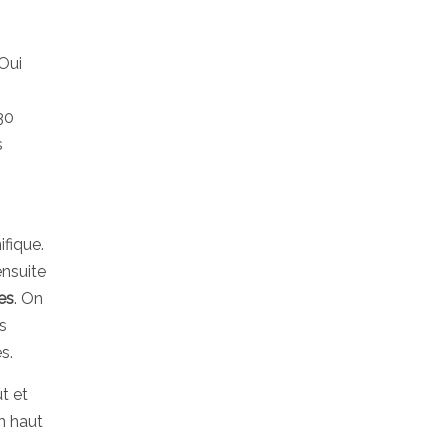
Oui
30
s
ifique.
ensuite
es
. On
s
s.
t et
n haut