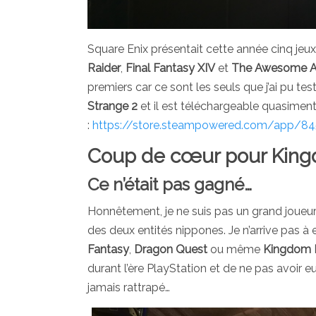
Square Enix présentait cette année cinq jeux
Raider
,
Final Fantasy XIV
et
The Awesome Adv
premiers car ce sont les seuls que j’ai pu test
Strange 2
et il est téléchargeable quasimen
:
https://store.steampowered.com/app/8
Coup de cœur pour King
Ce n’était pas gagné…
Honnêtement, je ne suis pas un grand joueu
des deux entités nippones. Je n’arrive pas à 
Fantasy
,
Dragon Quest
ou même
Kingdom 
durant l’ère PlayStation et de ne pas avoir 
jamais rattrapé…