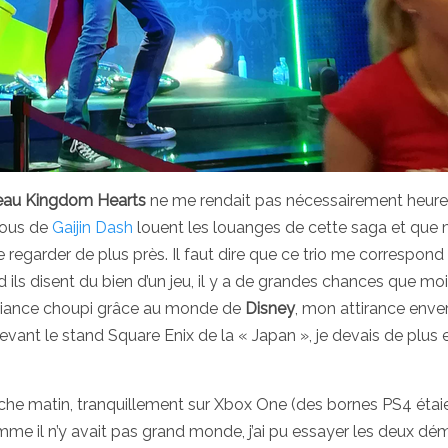
au Kingdom Hearts
ne me rendait pas nécessairement heure
uzous de
Gaijin Dash
louent les louanges de cette saga et qu
 regarder de plus près. Il faut dire que ce trio me correspond 
nd ils disent du bien d’un jeu, il y a de grandes chances que moi
iance choupi grâce au monde de
Disney
, mon attirance enve
evant le stand Square Enix de la « Japan », je devais de plus 
nche matin, tranquillement sur Xbox One (des bornes PS4 étai
mme il n’y avait pas grand monde, j’ai pu essayer les deux dé