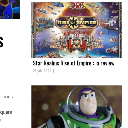
S
Star Realms Rise of Empire : la review
28 juin 2026
i nous
quare
r