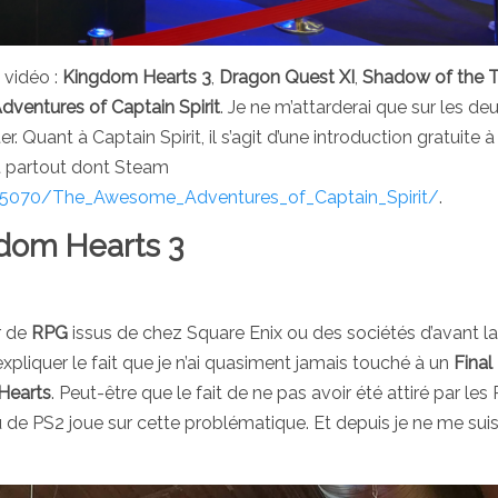
 vidéo :
Kingdom Hearts 3
,
Dragon Quest XI
,
Shadow of the
entures of Captain Spirit
. Je ne m’attarderai que sur les de
er. Quant à Captain Spirit, il s’agit d’une introduction gratuite 
t partout dont Steam
45070/The_Awesome_Adventures_of_Captain_Spirit/
.
dom Hearts 3
r de
RPG
issus de chez Square Enix ou des sociétés d’avant la
expliquer le fait que je n’ai quasiment jamais touché à un
Final
Hearts
. Peut-être que le fait de ne pas avoir été attiré par le
eu de PS2 joue sur cette problématique. Et depuis je ne me sui