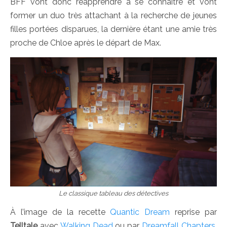
BFF vont donc réapprendre à se connaitre et vont
former un duo très attachant à la recherche de jeunes
filles portées disparues, la dernière étant une amie très
proche de Chloe après le départ de Max.
Le classique tableau des détectives
À l’image de la recette
Quantic Dream
reprise par
Telltale
avec
Walking Dead
ou par
Dreamfall Chapters
,