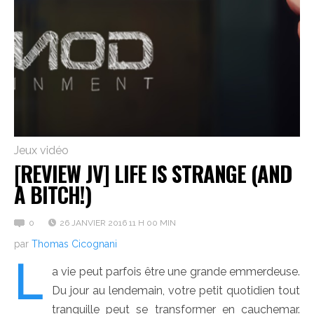
Jeux vidéo
[REVIEW JV] LIFE IS STRANGE (AND
A BITCH!)
0
26 JANVIER 2016 11 H 00 MIN
par
Thomas Cicognani
L
a vie peut parfois être une grande emmerdeuse.
Du jour au lendemain, votre petit quotidien tout
tranquille peut se transformer en cauchemar.