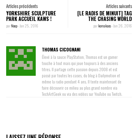
Articles précédents
Articles suivants
YORKSHIRE SCULPTURE
[LE RADIS DE MINUIT] TAG
PARK ACCUEIL KAWS !
THE CHASING WORLD
par
Noop
-
Jan 25, 2016
par
komakaos
-
Jan 26, 2016
THOMAS CICOGNANI
Élevé à la sauce PlayStation, Thomas est un gamer
touche à tout mais qui joue toujours à des anciens
titres. Il partage cette passion depuis 2008 et est
passé par toutes les cases, du blog à Dailymotion et
même la radio pendant 4 ans. Il tente maintenant de
faire découvrir ce milieu au plus grand nombre via
TechArtGeek ou via des vidéos sur YouTube ou Twitch.
LAISSEZ UNE RÉPONSE