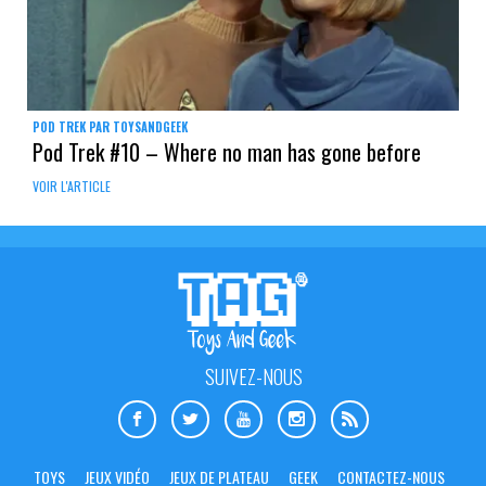
POD TREK PAR TOYSANDGEEK
Pod Trek #10 – Where no man has gone before
VOIR L'ARTICLE
SUIVEZ-NOUS
TOYS
JEUX VIDÉO
JEUX DE PLATEAU
GEEK
CONTACTEZ-NOUS