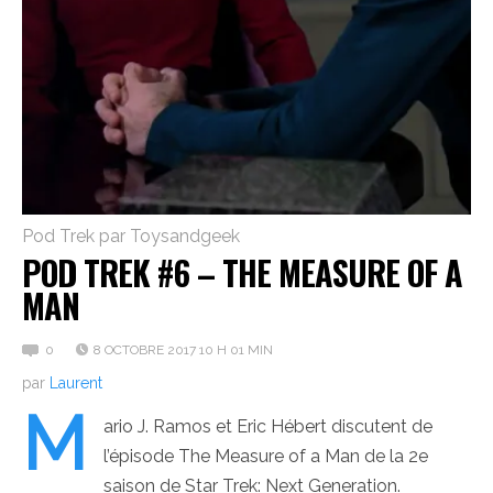
Pod Trek par Toysandgeek
POD TREK #6 – THE MEASURE OF A
MAN
0
8 OCTOBRE 2017 10 H 01 MIN
par
Laurent
M
ario J. Ramos et Eric Hébert discutent de
l’épisode The Measure of a Man de la 2e
saison de Star Trek: Next Generation.