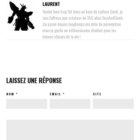
LAURENT
Tombé bien trop tôt dans un bain de culture Geek, je
suis l'affreux jojo créateur de TAG alias ToysAndGeek.
J'ai passé depuis longtemps ma date de péremption
mais je garde un enthousiasme d'enfant pour les
bonnes choses de la vie !
LAISSEZ UNE RÉPONSE
NOM
*
EMAIL
*
SITE