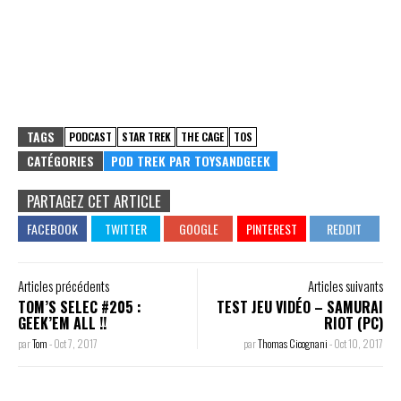
TAGS
PODCAST
STAR TREK
THE CAGE
TOS
CATÉGORIES
POD TREK PAR TOYSANDGEEK
PARTAGEZ CET ARTICLE
Articles précédents
Articles suivants
TOM’S SELEC #205 :
TEST JEU VIDÉO – SAMURAI
GEEK’EM ALL !!
RIOT (PC)
par
Tom
-
Oct 7, 2017
par
Thomas Cicognani
-
Oct 10, 2017