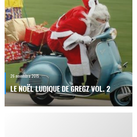
26 novembre 2015
LE NOËL LUDIQUE DE GREGZ VOL. 2