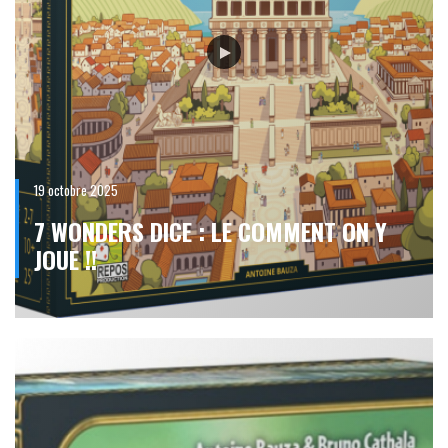
19 octobre 2025
7 WONDERS DICE : LE COMMENT ON Y
JOUE !!