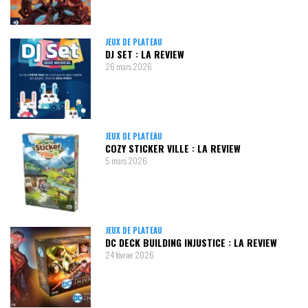
JEUX DE PLATEAU
DJ SET : LA REVIEW
26 mars 2026
JEUX DE PLATEAU
COZY STICKER VILLE : LA REVIEW
5 mars 2026
JEUX DE PLATEAU
DC DECK BUILDING INJUSTICE : LA REVIEW
24 février 2026