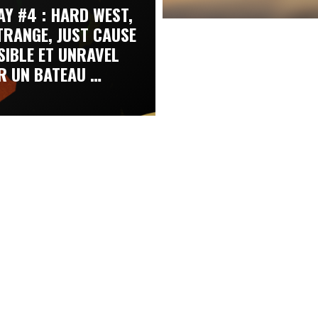
AY #4 : HARD WEST,
STRANGE, JUST CAUSE
ISIBLE ET UNRAVEL
R UN BATEAU …