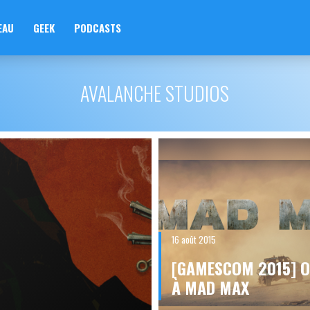
EAU
GEEK
PODCASTS
AVALANCHE STUDIOS
16 août 2015
[GAMESCOM 2015] O
À MAD MAX