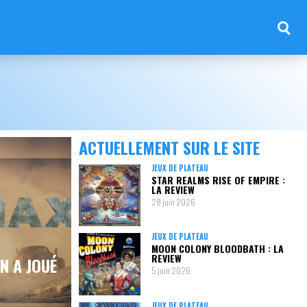
ACTUELLEMENT SUR LE SITE
JEUX DE PLATEAU
STAR REALMS RISE OF EMPIRE :
LA REVIEW
28 juin 2026
JEUX DE PLATEAU
MOON COLONY BLOODBATH : LA
REVIEW
N A JOUÉ
5 juin 2026
JEUX DE PLATEAU