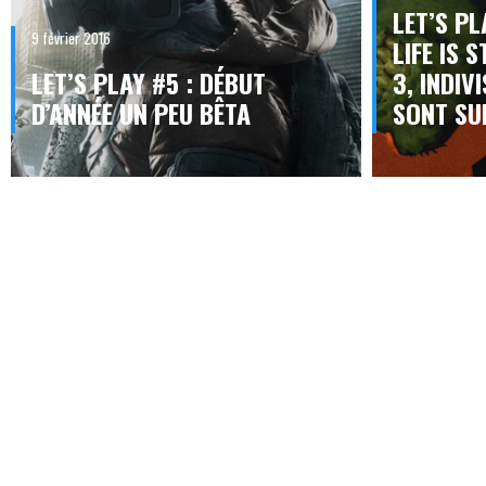
LET’S PL
9 février 2016
LIFE IS 
LET’S PLAY #5 : DÉBUT
3, INDIV
D’ANNÉE UN PEU BÊTA
SONT SU