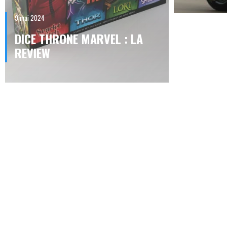
9 mai 2024
DICE THRONE MARVEL : LA
REVIEW