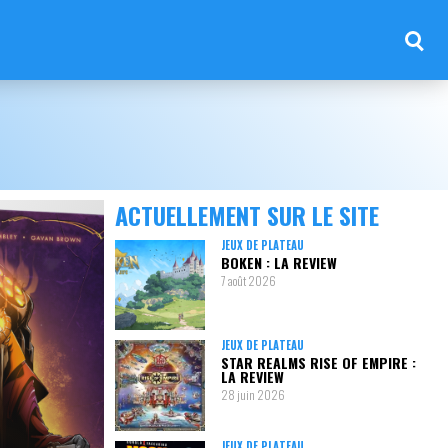
ACTUELLEMENT SUR LE SITE
JEUX DE PLATEAU
BOKEN : LA REVIEW
7 août 2026
JEUX DE PLATEAU
STAR REALMS RISE OF EMPIRE :
LA REVIEW
28 juin 2026
JEUX DE PLATEAU