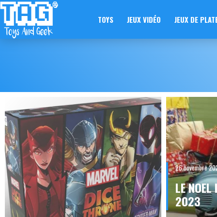
TOYS
JEUX VIDÉO
JEUX DE PLAT
26 novembre 20
LE NOEL
2023