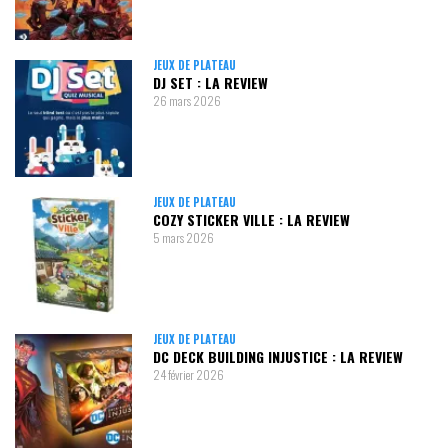
JEUX DE PLATEAU
DJ SET : LA REVIEW
26 mars 2026
JEUX DE PLATEAU
COZY STICKER VILLE : LA REVIEW
5 mars 2026
JEUX DE PLATEAU
DC DECK BUILDING INJUSTICE : LA REVIEW
24 février 2026