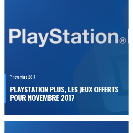
7 novembre 2017
PLAYSTATION PLUS, LES JEUX OFFERTS
POUR NOVEMBRE 2017