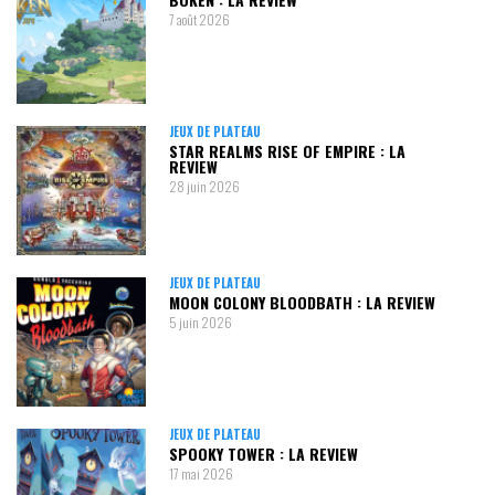
7 août 2026
JEUX DE PLATEAU
STAR REALMS RISE OF EMPIRE : LA
REVIEW
28 juin 2026
JEUX DE PLATEAU
MOON COLONY BLOODBATH : LA REVIEW
5 juin 2026
JEUX DE PLATEAU
SPOOKY TOWER : LA REVIEW
17 mai 2026