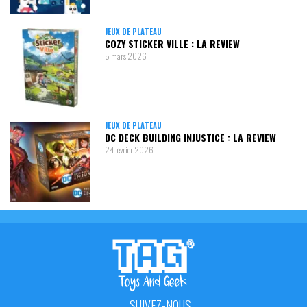
JEUX DE PLATEAU
COZY STICKER VILLE : LA REVIEW
5 mars 2026
JEUX DE PLATEAU
DC DECK BUILDING INJUSTICE : LA REVIEW
24 février 2026
SUIVEZ-NOUS