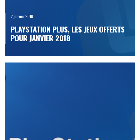
2 janvier 2018
PLAYSTATION PLUS, LES JEUX OFFERTS
POUR JANVIER 2018