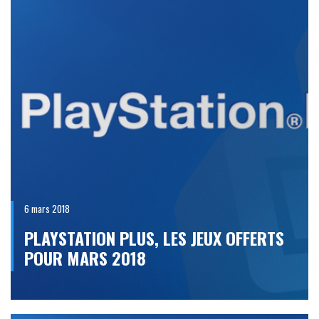
6 mars 2018
PLAYSTATION PLUS, LES JEUX OFFERTS
POUR MARS 2018