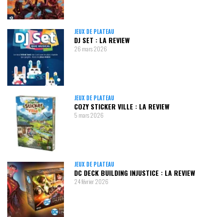
JEUX DE PLATEAU
DJ SET : LA REVIEW
26 mars 2026
JEUX DE PLATEAU
COZY STICKER VILLE : LA REVIEW
5 mars 2026
JEUX DE PLATEAU
DC DECK BUILDING INJUSTICE : LA REVIEW
24 février 2026