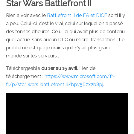
Star Wars Battlefront II
Rien à voir avec le
Battlefront II de EA et DICE
sorti il y
a peu. Celui-ci, c’est le vrai, celui sur lequel on a passé
des tonnes d’heures. Celui-ci qui avait plus de contenu
que l’actuel sans aucun DLC ou micro-transaction… Le
problème est que je crains qu’il n’y ait plus grand
monde sur les serveurs…
Téléchargeable
du 1er au 15 avril
. Lien de
téléchargement :
https://www.microsoft.com/fr-
fr/p/star-wars-battlefront-ii/bpv56zx2b8pj
.