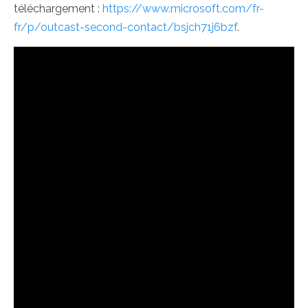
téléchargement :
https://www.microsoft.com/fr-
fr/p/outcast-second-contact/bsjch71j6bzf
.