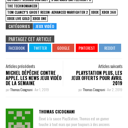
THE TECHNOMANCER
TOM CLANCY’S GHOST RECON: ADVANCED WARFIGHTER 2
XBOX
XBOX 360
XBOX LIVE GOLD
XBOX ONE
CATÉGORIES
JEUX VIDÉO
PARTAGEZ CET ARTICLE
Articles précédents
Articles suivants
MICHEL DÉPÊCHE CONTRE
PLAYSTATION PLUS, LES
APPLE. LES NEWS JEUX VIDÉO
JEUX OFFERTS POUR AVRIL
DE LA SEMAINE
2019
par
Thomas Cicognani
-
Avr 1, 2019
par
Thomas Cicognani
-
Avr 2, 2019
THOMAS CICOGNANI
Élevé à la sauce PlayStation, Thomas est un gamer
touche à tout mais qui joue toujours à des anciens