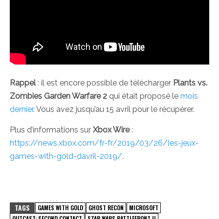
Rappel
: il est encore possible de télécharger
Plants vs.
Zombies Garden Warfare 2
qui était proposé le
mois
dernier
. Vous avez jusqu’au 15 avril pour le récupérer.
Plus d’informations sur
Xbox Wire
:
https://news.xbox.com/fr-fr/2019/03/26/les-jeux-
games-with-gold-davril-2019/
.
TAGS
GAMES WITH GOLD
GHOST RECON
MICROSOFT
OUTCAST: SECOND CONTACT
STAR WARS BATTLEFRONT II