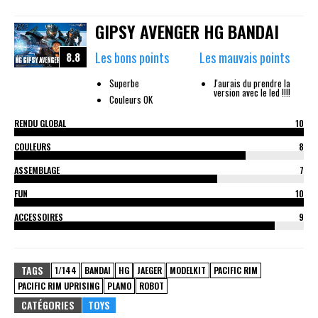
GIPSY AVENGER HG BANDAI
Les bons points
Les mauvais points
8.8
Superbe
J'aurais du prendre la
version avec le led !!!!
Couleurs OK
RENDU GLOBAL
10
COULEURS
8
ASSEMBLAGE
7
FUN
10
ACCESSOIRES
9
TAGS
1/144
BANDAI
HG
JAEGER
MODELKIT
PACIFIC RIM
PACIFIC RIM UPRISING
PLAMO
ROBOT
CATÉGORIES
TOYS