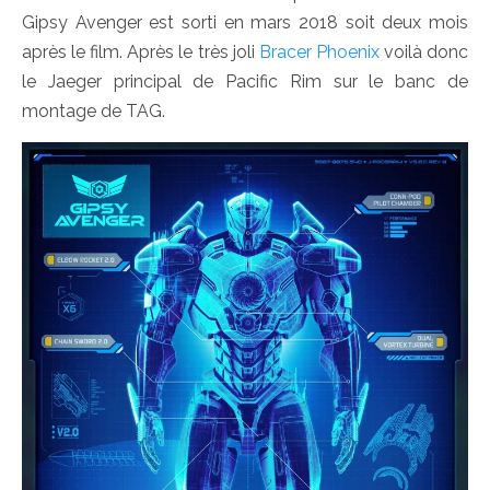
Gipsy Avenger est sorti en mars 2018 soit deux mois
après le film. Après le très joli
Bracer Phoenix
voilà donc
le Jaeger principal de Pacific Rim sur le banc de
montage de TAG.