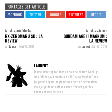
PARTAGEZ CET ARTICLE
Articles précédents
Articles suivants
RX-ZEROMARU SD : LA
GUNDAM AGE II MAGNUM :
REVIEW
LA REVIEW
par
Laurent
-
Août 10, 2019
par
Laurent
-
Août 12, 2019
LAURENT
Tombé bien trop tôt dans un bain de culture Geek, je
suis l'affreux jojo créateur de TAG alias ToysAndGeek.
J'ai passé depuis longtemps ma date de péremption
mais je garde un enthousiasme d'enfant pour les
bonnes choses de la vie !