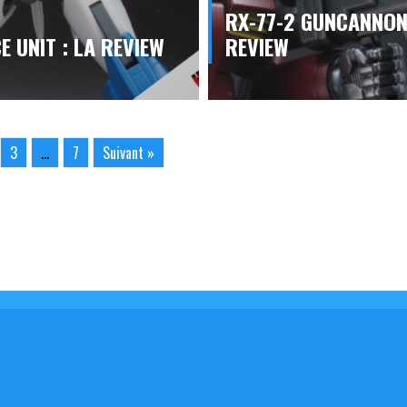
RX-77-2 GUNCANNON 
E UNIT : LA REVIEW
REVIEW
3
…
7
Suivant »