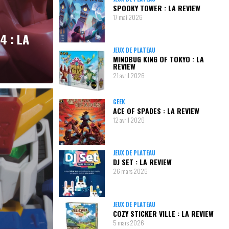
SPOOKY TOWER : LA REVIEW
17 mai 2026
4 : LA
JEUX DE PLATEAU
MINDBUG KING OF TOKYO : LA
REVIEW
21 avril 2026
GEEK
ACE OF SPADES : LA REVIEW
12 avril 2026
JEUX DE PLATEAU
DJ SET : LA REVIEW
26 mars 2026
JEUX DE PLATEAU
COZY STICKER VILLE : LA REVIEW
5 mars 2026