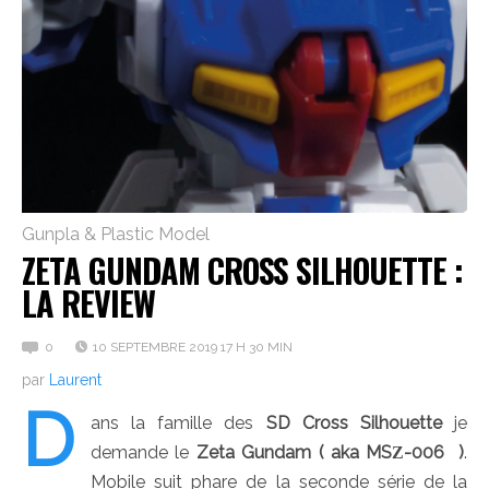
Gunpla & Plastic Model
ZETA GUNDAM CROSS SILHOUETTE :
LA REVIEW
0
10 SEPTEMBRE 2019 17 H 30 MIN
par
Laurent
D
ans la famille des
SD Cross Silhouette
je
demande le
Zeta Gundam ( aka
MSΖ-006 )
.
Mobile suit phare de la seconde série de la