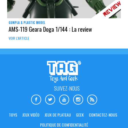
GUNPLA & PLASTIC MODEL
AMS-119 Geara Doga 1/144 : La review
VOIR L'ARTICLE
SUIVEZ-NOUS
TOYS
JEUX VIDÉO
JEUX DE PLATEAU
GEEK
CONTACTEZ-NOUS
POLITIQUE DE CONFIDENTIALITÉ