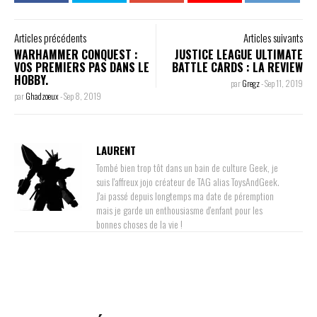
Articles précédents
Articles suivants
WARHAMMER CONQUEST :
JUSTICE LEAGUE ULTIMATE
VOS PREMIERS PAS DANS LE
BATTLE CARDS : LA REVIEW
HOBBY.
par
Gregz
-
Sep 11, 2019
par
Ghadzoeux
-
Sep 8, 2019
LAURENT
Tombé bien trop tôt dans un bain de culture Geek, je
suis l'affreux jojo créateur de TAG alias ToysAndGeek.
J'ai passé depuis longtemps ma date de péremption
mais je garde un enthousiasme d'enfant pour les
bonnes choses de la vie !