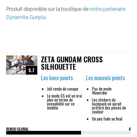
Produit disponible sur la boutique de
notre partenaire
Dynamite Gunpla.
ZETA GUNDAM CROSS
SILHOUETTE
5.7
Les bons points
Les mauvais points
Joli rendu du casque
Pas de mode
Waverider
Le mode CS est un vrai
plus en terme de
Les stickers du
poseabilité sur ce
backpack on aurait
modèle
préféré des pièces de
couleur
Un peu fade au final
RENDU GLOBAL
6