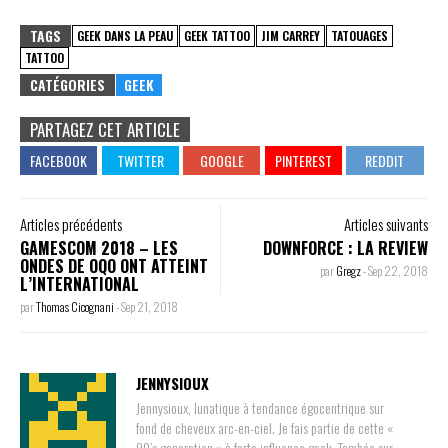
TAGS
GEEK DANS LA PEAU
GEEK TATTOO
JIM CARREY
TATOUAGES
TATTOO
CATÉGORIES
GEEK
PARTAGEZ CET ARTICLE
Articles précédents
Articles suivants
GAMESCOM 2018 – LES
DOWNFORCE : LA REVIEW
ONDES DE OQO ONT ATTEINT
par
Gregz
-
Sep 22, 2018
L’INTERNATIONAL
par
Thomas Cicognani
-
Sep 21, 2018
JENNYSIOUX
Jennysioux, lunatique à tendance égocentrique sur
fond de cheveux arc-en-ciel. Je fais partie de cette «
90’s generation » à forte influence geek. Tombée sur