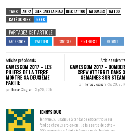
TAGS
AKIRA
GEEK DANS LA PEAU
GEEK TATTOO
TATOUAGES
TATTOO
CATÉGORIES
GEEK
PARTAGEZ CET ARTICLE
Articles précédents
Articles suivants
GAMESCOM 2017 – LES
GAMESCOM 2017 – BOMBER
PILIERS DE LA TERRE
CREW ATTERRIT DANS 3
MONTRE SA DEUXIÈME
SEMAINES SUR STEAM
PARTIE
par
Thomas Cicognani
-
Sep 29, 2017
par
Thomas Cicognani
-
Sep 29, 2017
JENNYSIOUX
Jennysioux, lunatique à tendance égocentrique sur
fond de cheveux arc-en-ciel. Je fais partie de cette «
90’s generation » à forte influence geek. Tombée sur