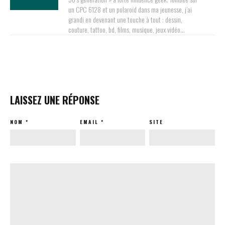
un CPC 6128 et un polaroïd dans ma jeunesse, j’ai
grandi en devenant une touche à tout : dessin,
couture, tattoo, bd, films, musique, jeux vidéo…
LAISSEZ UNE RÉPONSE
NOM
*
EMAIL
*
SITE