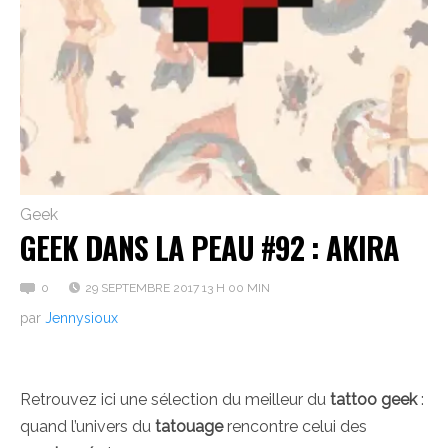
Geek
GEEK DANS LA PEAU #92 : AKIRA
0
29 SEPTEMBRE 2017 13 H 00 MIN
par
Jennysioux
Retrouvez ici une sélection du meilleur du
tattoo geek
:
quand l’univers du
tatouage
rencontre celui des