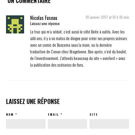
UN COMMENTAIRE
Nicolas Fuseau
10 janvier 2017 at 10 h 10 min
Laissez une réponse
Le truc qui m’a séduit, c’est aussi le côté Boite à outils. Avec les
add-ons, il y a un matos de dingue pour créer ses propres scénars
avec un comic de Buscema sous la main, ou la dernière
traduction de Conan chez Bragelonne. Bon après, c’est du boulot,
de l’investissement. J’attends beaucoup du site « overlord » avec
la publication des scénarios de fans.
LAISSEZ UNE RÉPONSE
NOM
*
EMAIL
*
SITE