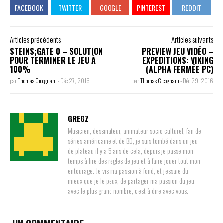
Articles précédents
Articles suivants
STEINS;GATE 0 – SOLUTION
PREVIEW JEU VIDÉO –
POUR TERMINER LE JEU À
EXPEDITIONS: VIKING
100%
(ALPHA FERMÉE PC)
par
Thomas Cicognani
-
Déc 27, 2016
par
Thomas Cicognani
-
Déc 29, 2016
GREGZ
Musicien, dessinateur, animateur socio culturel, fan de
séries américaine et de BD, je suis tombé dans un jeu
de plateau il y a 5 ans de cela, depuis je passe mon
temps à lire des règles de jeu et à faire jouer tout mon
entourage. Je vis ma passion à fond, et j'essaie du
mieux que je le peux, de partager ma passion du jeu
avec le plus grand nombre, c'est à dire avec vous.