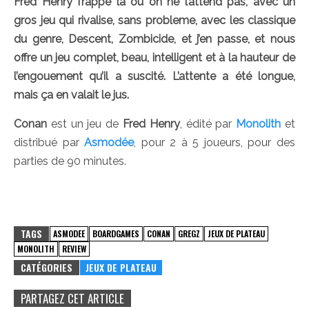
Fred Henry frappe là où on ne l’attend pas, avec un
gros jeu qui rivalise, sans probleme, avec les classique
du genre, Descent, Zombicide, et j’en passe, et nous
offre un jeu complet, beau, intelligent et à la hauteur de
l’engouement qu’il a suscité. L’attente a été longue,
mais ça en valait le jus.
Conan
est un jeu de
Fred Henry
, édité par
Monolith
et
distribué par
Asmodée
, pour 2 à 5 joueurs, pour des
parties de 90 minutes.
TAGS
ASMODEE
BOARDGAMES
CONAN
GREGZ
JEUX DE PLATEAU
MONOLITH
REVIEW
CATÉGORIES
JEUX DE PLATEAU
PARTAGEZ CET ARTICLE