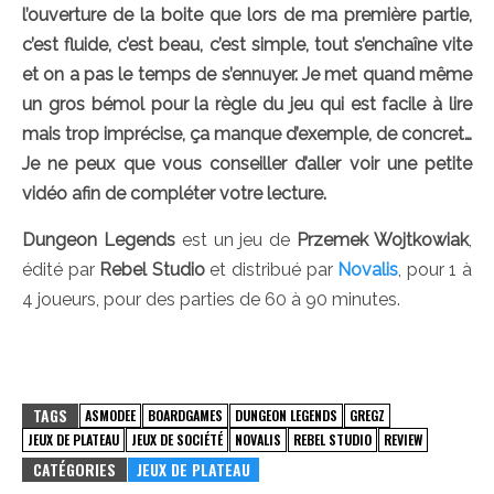
l’ouverture de la boite que lors de ma première partie,
c’est fluide, c’est beau, c’est simple, tout s’enchaîne vite
et on a pas le temps de s’ennuyer. Je met quand même
un gros bémol pour la règle du jeu qui est facile à lire
mais trop imprécise, ça manque d’exemple, de concret…
Je ne peux que vous conseiller d’aller voir une petite
vidéo afin de compléter votre lecture.
Dungeon Legends
est un jeu de
Przemek Wojtkowiak
,
édité par
Rebel Studio
et distribué par
Novalis
, pour 1 à
4 joueurs, pour des parties de 60 à 90 minutes.
TAGS
ASMODEE
BOARDGAMES
DUNGEON LEGENDS
GREGZ
JEUX DE PLATEAU
JEUX DE SOCIÉTÉ
NOVALIS
REBEL STUDIO
REVIEW
CATÉGORIES
JEUX DE PLATEAU